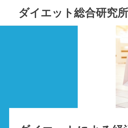
コ
ダイエット総合研究
ン
テ
ン
ツ
へ
ス
キ
ッ
プ