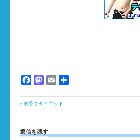
Facebook
Mastodon
Email
共
有
投
前
病院でダイエット
の
稿
記
ナ
事:
ビ
返信を残す
ゲ