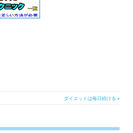
次
ダイエットは毎日続ける
の
記
事: