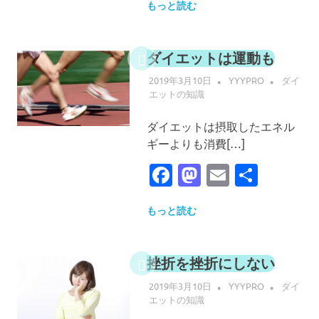
もっと読む
ダイエットは運動も
2019年3月10日
YYYPRO
ダイ
エットの知識
ダイエットは摂取したエネル
ギーよりも消費[…]
Facebook
Mastodon
Email
共
有
もっと読む
挫折を挫折にしない
2019年3月10日
YYYPRO
ダイ
エットの知識