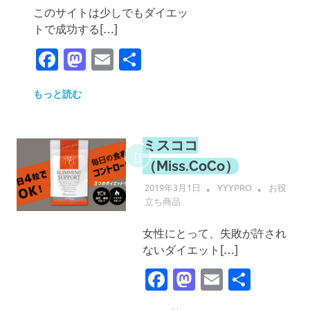
このサイトは少しでもダイエッ
トで成功する[…]
Facebook
Mastodon
Email
共
有
もっと読む
ミスココ
（Miss.CoCo）
2019年3月1日
YYYPRO
お役
立ち商品
女性にとって、失敗が許され
ないダイエット[…]
Facebook
Mastodon
Email
共
有