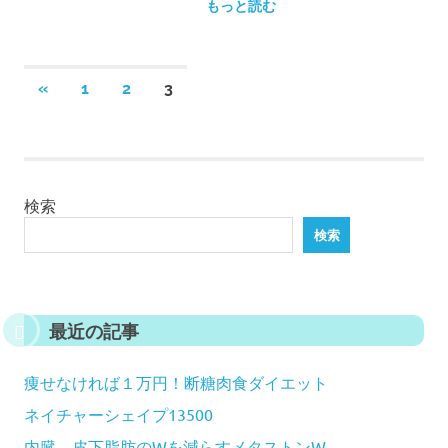
もっと読む
投
前
«
1
2
3
稿
の
の
記
事
ペ
ー
検索
ジ
検索
送
り
最近の記事
痩せなければ１万円！断糖肉食ダイエット
ネイチャーシェイプ13500
内臓、皮下脂肪のWを減らすメタストンW