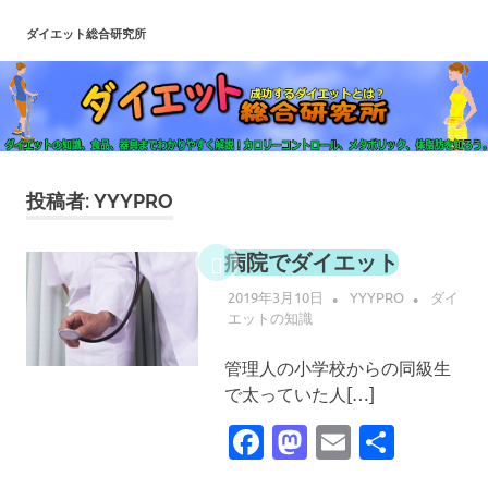
コ
ダイエット総合研究所
ン
テ
ン
ツ
へ
ス
キ
投稿者:
YYYPRO
ッ
プ
病院でダイエット
2019年3月10日
YYYPRO
ダイ
エットの知識
管理人の小学校からの同級生
で太っていた人[…]
Facebook
Mastodon
Email
共
有