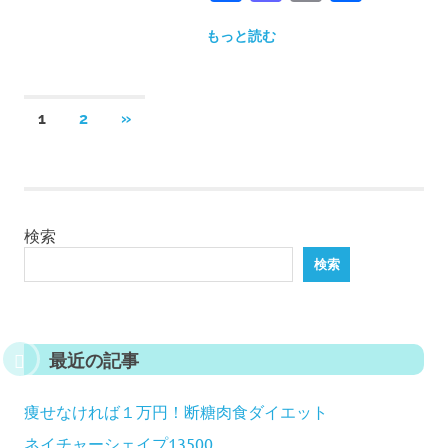
有
もっと読む
投
次
1
2
»
稿
の
の
記
事
ペ
ー
検索
ジ
検索
送
り
最近の記事
痩せなければ１万円！断糖肉食ダイエット
ネイチャーシェイプ13500