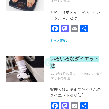
エットの知識
ＢＭＩ（ボディ・マス・イン
デックス）とは[…]
Facebook
Mastodon
Email
共
有
もっと読む
いろいろなダイエット
法
2019年3月10日
YYYPRO
ダイ
エットの知識
管理人はいままでたくさんの
ダイエット法が[…]
Facebook
Mastodon
Email
共