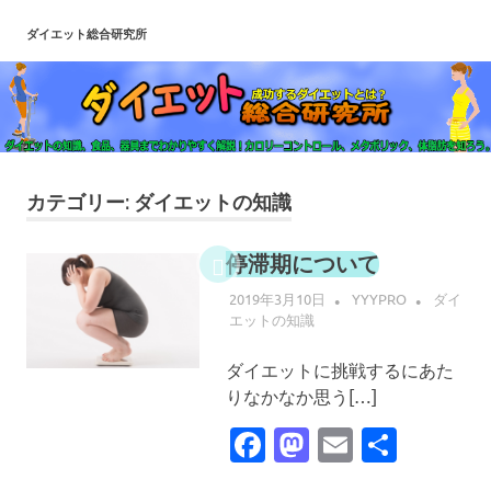
コ
ダイエット総合研究所
ン
テ
ン
ツ
へ
ス
キ
カテゴリー:
ダイエットの知識
ッ
プ
停滞期について
2019年3月10日
YYYPRO
ダイ
エットの知識
ダイエットに挑戦するにあた
りなかなか思う[…]
Facebook
Mastodon
Email
共
有