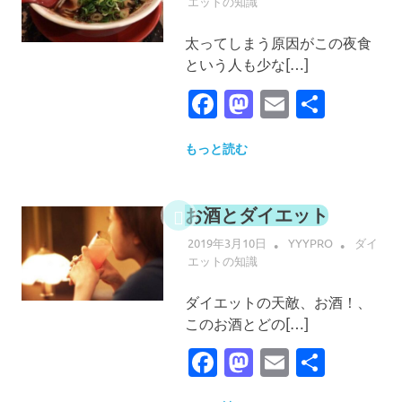
エットの知識
太ってしまう原因がこの夜食
という人も少な[…]
Facebook
Mastodon
Email
共
有
もっと読む
お酒とダイエット
2019年3月10日
YYYPRO
ダイ
エットの知識
ダイエットの天敵、お酒！、
このお酒とどの[…]
Facebook
Mastodon
Email
共
有